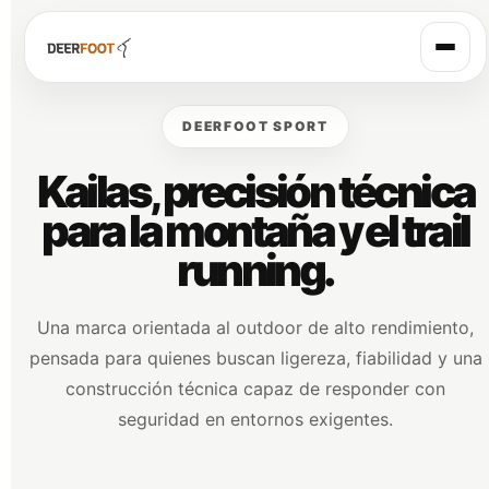
Skip
to
content
DEERFOOT SPORT
Kailas, precisión técnica
para la montaña y el trail
running.
Una marca orientada al outdoor de alto rendimiento,
pensada para quienes buscan ligereza, fiabilidad y una
construcción técnica capaz de responder con
seguridad en entornos exigentes.